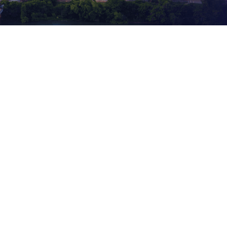
上云用数赋智