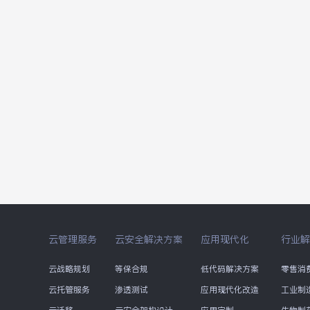
云管理服务
云安全解决方案
应用现代化
行业解
云战略规划
等保合规
低代码解决方案
零售消
云托管服务
渗透测试
应用现代化改造
工业制