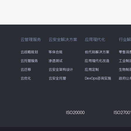
云管理服务
云安全解决方案
应用现代化
行业解
云战略规划
等保合规
低代码解决方案
零售消
云托管服务
渗透测试
应用现代化改造
工业制
云迁移
云安全架构设计
应用定制
生物制
云优化
云安全托管
DevOps咨询实施
政府公
ISO20000
ISO2700